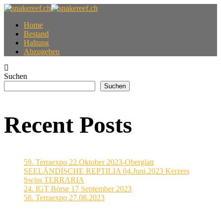
Home
Bestand
Haltung
Abzugeben
Suchen
Suchen
Recent Posts
59. Terraexpo 22.Oktober 2023-Oberglatt
SEELÄNDISCHE REPTILIA 04.Juni.2023 Kerzers
Swiss TERRARIA
24. IGT Börse 17 September 2023
58. Terraexpo 27.08.2023