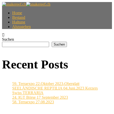
Home
Bestand
Haltung
Abzugeben
Suchen
Suchen
Recent Posts
59. Terraexpo 22.Oktober 2023-Oberglatt
SEELÄNDISCHE REPTILIA 04.Juni.2023 Kerzers
Swiss TERRARIA
24. IGT Börse 17 September 2023
58. Terraexpo 27.08.2023